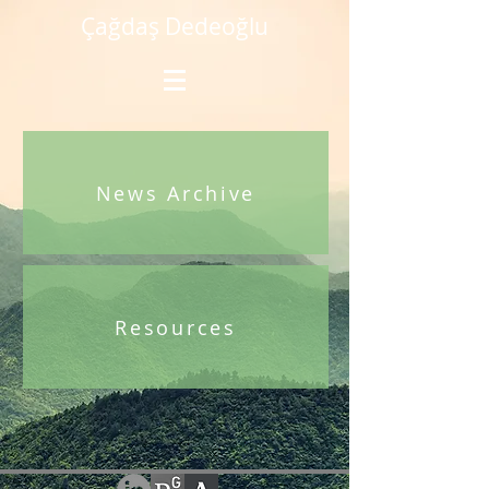
Çağdaş Dedeoğlu
News Archive
Resources