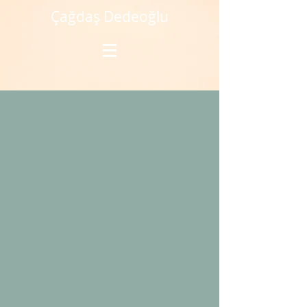
Çağdaş Dedeoğlu